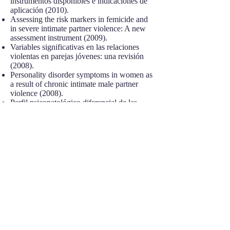
instrumentos disponibles e indicaciones de
aplicación (2010).
Assessing the risk markers in femicide and
in severe intimate partner violence: A new
assessment instrument (2009).
Variables significativas en las relaciones
violentas en parejas jóvenes: una revisión
(2008).
Personality disorder symptoms in women as
a result of chronic intimate male partner
violence (2008).
Perfil psicopatológico diferencial de las
víctimas de violencia de pareja en función
de la edad: un estudio exploratorio (2007).
The impact of physical, psychological, and
sexual intimate male partner violence on
women’s mental health: depressive
symptoms, posttraumatic stress disorder,
state anxiety, and suicide (2006).
Tratamiento cognitivo-conductual del
trastorno de estrés postraumático crónico en
víctimas de maltrato doméstico: un estudio
piloto (1996).